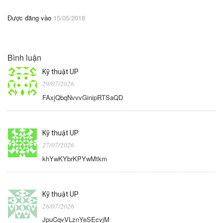
Được đăng vào
15/05/2018
Bình luận
Kỹ thuật UP
29/07/2026
FAxjQbqNvvvGinipRTSaQD
Kỹ thuật UP
27/07/2026
khYwKYbrKPYwMtkm
Kỹ thuật UP
26/07/2026
JpuCqvVLznYeSEcvjM