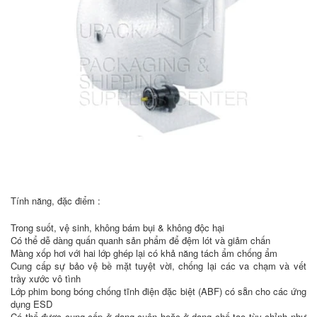
Tính năng, đặc điểm :
Trong suốt, vệ sinh, không bám bụi & không độc hại
Có thể dễ dàng quấn quanh sản phẩm để đệm lót và giảm chấn
Màng xốp hơi với hai lớp ghép lại có khả năng tách ẩm chống ẩm
Cung cấp sự bảo vệ bề mặt tuyệt vời, chống lại các va chạm và vết
trầy xước vô tình
Lớp phim bong bóng chống tĩnh điện đặc biệt (ABF) có sẵn cho các ứng
dụng ESD
Có thể được cung cấp ở dạng cuộn hoặc ở dạng chế tạo tùy chỉnh như