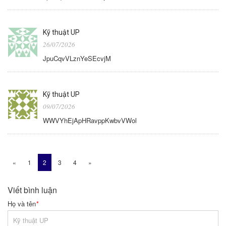
Kỹ thuật UP
26/07/2026
JpuCqvVLznYeSEcvjM
Kỹ thuật UP
09/07/2026
WWVYhEjApHRavppKwbvVWol
«
1
2
3
4
»
Viết bình luận
Họ và tên
*