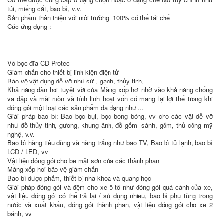
túi, miếng cắt, bao bì, v.v.
Sản phẩm thân thiện với môi trường. 100% có thể tái chế
Các ứng dụng :
Vỏ bọc đĩa CD Protec
Giảm chấn cho thiết bị linh kiện điện tử
Bảo vệ vật dụng dễ vỡ như sứ , gạch, thủy tinh,...
Khả năng đàn hồi tuyệt vời của Màng xốp hơi nhờ vào khả năng chống
va đập và mài mòn và tính linh hoạt vốn có mang lại lợi thế trong khi
đóng gói một loạt các sản phẩm đa dạng như ...
Giải pháp bao bì: Bao bọc bụi, bọc bong bóng, vv cho các vật dễ vỡ
như đồ thủy tinh, gương, khung ảnh, đồ gốm, sành, gốm, thủ công mỹ
nghệ, v.v.
Bao bì hàng tiêu dùng và hàng trắng như bao TV, Bao bì tủ lạnh, bao bì
LCD / LED, vv
Vật liệu đóng gói cho bề mặt sơn của các thành phần
Màng xốp hơi bảo vệ giảm chấn
Bao bì dược phẩm, thiết bị nha khoa và quang học
Giải pháp đóng gói và đệm cho xe ô tô như đóng gói quá cảnh của xe,
vật liệu đóng gói có thể trả lại / sử dụng nhiều, bao bì phụ tùng trong
nước và xuất khẩu, đóng gói thành phần, vật liệu đóng gói cho xe 2
bánh, vv