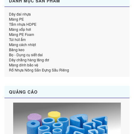
DANH MỤC SẢN PHẨM
Dây đai nhựa
Màng PE
Tấm nhựa HDPE
Màng xốp hơi
Màng PE Foam
Túi hút ẩm
Màng cách nhiệt
Băng keo
Bọ - Dụng cụ siết đai
Dây chằng hàng tăng đơ
Màng dính bảo vệ
Rổ Nhựa Nông Sản Đựng Sầu Riêng
QUẢNG CÁO