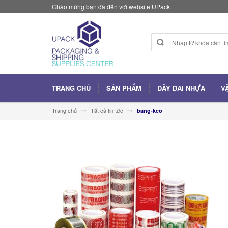
Chào mừng bạn đã đến với website UPack
TRANG CHỦ
SẢN PHẨM
DÂY ĐAI NHỰA
V
Trang chủ
Tất cả tin tức
bang-keo