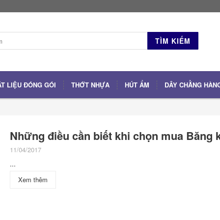
TÌM KIẾM
ẬT LIỆU ĐÓNG GÓI
THỚT NHỰA
HÚT ẨM
DÂY CHẰNG HÀN
Những điều cần biết khi chọn mua Băng 
11/04/2017
...
Xem thêm