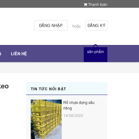
Thanh toán
ĐĂNG NHẬP
ĐĂNG KÝ
hoặc
sản phẩm
G
LIÊN HỆ
keo
TIN TỨC NỔI BẬT
Rổ nhựa đựng sầu
M
riêng
1
14/08/2023