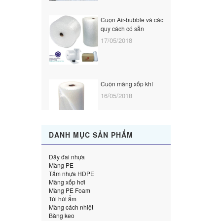
M
và
Cuộn Air-bubble và các
2
quy cách có sẵn
17/05/2018
M
nh
2
Cuộn màng xốp khí
16/05/2018
DANH MỤC SẢN PHẨM
Dây đai nhựa
Màng PE
Tấm nhựa HDPE
Màng xốp hơi
Màng PE Foam
Túi hút ẩm
Màng cách nhiệt
Băng keo